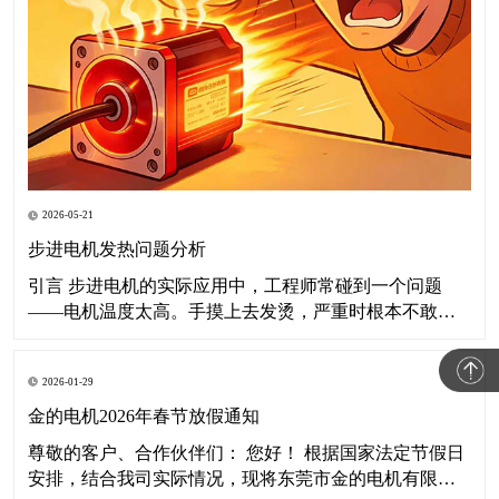
2026-05-21
步进电机发热问题分析
引言 步进电机的实际应用中，工程师常碰到一个问题
——电机温度太高。手摸上去发烫，严重时根本不敢
碰。这篇文章聊聊步进电机为什么发热、温度高了有什
么后果，以及怎么解决。 一、步进电机发热的原因分析
2026-01-29
所谓"电机发烫"，说白了就是运行温度明显超出正常范
围。要讲清楚这个事，得从热平衡说起。 1.1
金的电机2026年春节放假通知
尊敬的客户、合作伙伴们： 您好！ 根据国家法定节假日
安排，结合我司实际情况，现将东莞市金的电机有限公