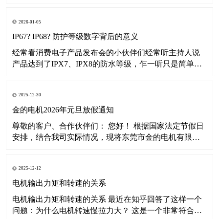
司2026年春节假期安排通知如下： 一、放假时间 2026年
2月7日（农历十二月二十日星期六）至2月23日（农历正
2026-01-05
月初七星期一）放假，共17天。 2026年2月24日（农历正
月初八星期二
IP67? IP68? 防护等级数字背后的意义
经常看消费电子产品发布会的小伙伴们经常听主持人说
产品达到了IPX7、IPX8的防水等级，乍一听只是简单的
了解数字大点代表防水性能更好，那您有没有想过这数
字背后到底代表着什么意思呢？本文将带您深入了解IP等
2025-12-30
级。 其实啊这个IP等级并不单指防水等级，而是“外壳防
护等级”。IP是Ingress Pr
金的电机2026年元旦放假通知
尊敬的客户、合作伙伴们： 您好！ 根据国家法定节假日
安排，结合我司实际情况，现将东莞市金的电机有限公
司2026年元旦假期安排通知如下： 一、放假时间 2026年
1月1日（星期四）至1月3日（星期六）放假，共3天。
2025-12-12
2026年1月4日（星期日）起正常恢复办公及运营。 二、
温馨提示
电机输出力矩和转速的关系
电机输出力矩和转速的关系 最近在知乎回答了这样一个
问题：为什么电机转速慢拉力大？ 这是一个非常符合直