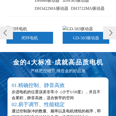
DH860驱动器
3DH583驱动器
DH3422MA驱动器
DH3722MA驱动器

闭环电机
GD-583驱动器
金的4大标准·
成就高品质电机
严格把控细节 缔造金的好品质
01.精确控制、静音高效
步进电机的位置误差非常小（小于1/10度），并且不
会累积，静音高效，适合狭窄的空间
02.易于调节、性能稳定
通过控制脉冲的数量、频率以及电机绕组的相序，即