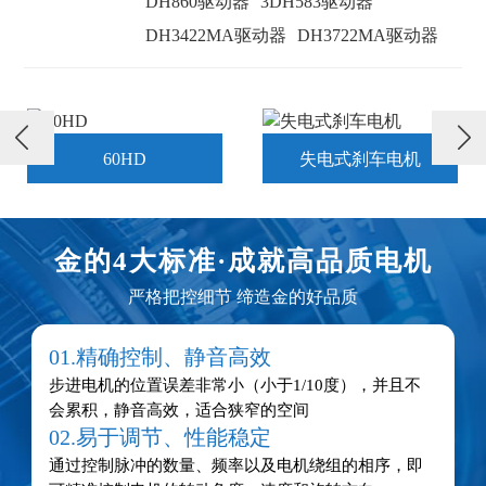
DH860驱动器
3DH583驱动器
DH3422MA驱动器
DH3722MA驱动器

失电式刹车电机
闭环电机
金的4大标准·
成就高品质电机
严格把控细节 缔造金的好品质
01.精确控制、静音高效
步进电机的位置误差非常小（小于1/10度），并且不
会累积，静音高效，适合狭窄的空间
02.易于调节、性能稳定
通过控制脉冲的数量、频率以及电机绕组的相序，即