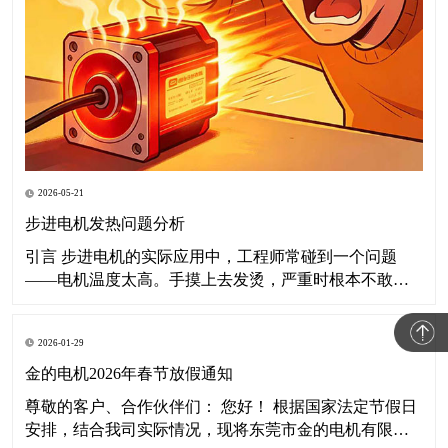
2026-05-21
步进电机发热问题分析
引言 步进电机的实际应用中，工程师常碰到一个问题
——电机温度太高。手摸上去发烫，严重时根本不敢
碰。这篇文章聊聊步进电机为什么发热、温度高了有什
么后果，以及怎么解决。 一、步进电机发热的原因分析
2026-01-29
所谓"电机发烫"，说白了就是运行温度明显超出正常范
围。要讲清楚这个事，得从热平衡说起。 1.1
金的电机2026年春节放假通知
尊敬的客户、合作伙伴们： 您好！ 根据国家法定节假日
安排，结合我司实际情况，现将东莞市金的电机有限公