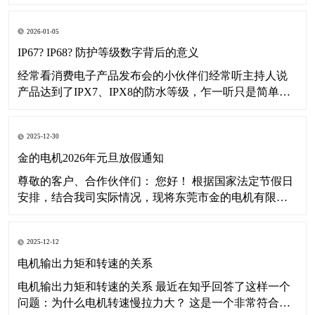
司2026年春节假期安排通知如下： 一、放假时间 2026年
2月7日（农历十二月二十日星期六）至2月23日（农历正
2026-01-05
月初七星期一）放假，共17天。 2026年2月24日（农历正
月初八星期二
IP67? IP68? 防护等级数字背后的意义
经常看消费电子产品发布会的小伙伴们经常听主持人说
产品达到了IPX7、IPX8的防水等级，乍一听只是简单的
了解数字大点代表防水性能更好，那您有没有想过这数
字背后到底代表着什么意思呢？本文将带您深入了解IP等
2025-12-30
级。 其实啊这个IP等级并不单指防水等级，而是“外壳防
护等级”。IP是Ingress Pr
金的电机2026年元旦放假通知
尊敬的客户、合作伙伴们： 您好！ 根据国家法定节假日
安排，结合我司实际情况，现将东莞市金的电机有限公
司2026年元旦假期安排通知如下： 一、放假时间 2026年
1月1日（星期四）至1月3日（星期六）放假，共3天。
2025-12-12
2026年1月4日（星期日）起正常恢复办公及运营。 二、
温馨提示
电机输出力矩和转速的关系
电机输出力矩和转速的关系 最近在知乎回答了这样一个
问题：为什么电机转速慢拉力大？ 这是一个非常符合直