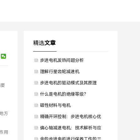
精选
文章
步进电机发热问题分析
理解行星齿轮减速机
步进电机的驱动模式及其原理
编要
什么是电机的绝缘等级？
磁性材料与电机
地方
精确开环控制：步进电机核心优
势
偏心轴减速电机：技术解析与应
作用
用前景
金的步进电机进行保养工作的三