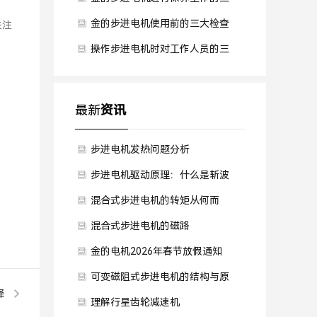
大方面
金的步进电机使用前的三大检查
关注
工作
操作步进电机时对工作人员的三
大要求
最新
资讯
步进电机发热问题分析
步进电机驱动原理：什么是斩波
恒流控制
混合式步进电机的转矩从何而
来？——电磁、磁阻与齿槽转矩
混合式步进电机的磁路
解析
金的电机2026年春节放假通知
可变磁阻式步进电机的结构与原
择
理
理解行星齿轮减速机