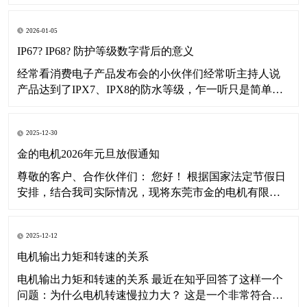
司2026年春节假期安排通知如下： 一、放假时间 2026年
2月7日（农历十二月二十日星期六）至2月23日（农历正
2026-01-05
月初七星期一）放假，共17天。 2026年2月24日（农历正
月初八星期二
IP67? IP68? 防护等级数字背后的意义
经常看消费电子产品发布会的小伙伴们经常听主持人说
产品达到了IPX7、IPX8的防水等级，乍一听只是简单的
了解数字大点代表防水性能更好，那您有没有想过这数
字背后到底代表着什么意思呢？本文将带您深入了解IP等
2025-12-30
级。 其实啊这个IP等级并不单指防水等级，而是“外壳防
护等级”。IP是Ingress Pr
金的电机2026年元旦放假通知
尊敬的客户、合作伙伴们： 您好！ 根据国家法定节假日
安排，结合我司实际情况，现将东莞市金的电机有限公
司2026年元旦假期安排通知如下： 一、放假时间 2026年
1月1日（星期四）至1月3日（星期六）放假，共3天。
2025-12-12
2026年1月4日（星期日）起正常恢复办公及运营。 二、
温馨提示
电机输出力矩和转速的关系
电机输出力矩和转速的关系 最近在知乎回答了这样一个
问题：为什么电机转速慢拉力大？ 这是一个非常符合直