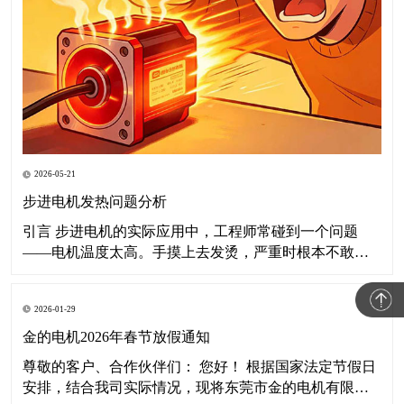
2026-05-21
步进电机发热问题分析
引言 步进电机的实际应用中，工程师常碰到一个问题
——电机温度太高。手摸上去发烫，严重时根本不敢
碰。这篇文章聊聊步进电机为什么发热、温度高了有什
么后果，以及怎么解决。 一、步进电机发热的原因分析
2026-01-29
所谓"电机发烫"，说白了就是运行温度明显超出正常范
围。要讲清楚这个事，得从热平衡说起。 1.1
金的电机2026年春节放假通知
尊敬的客户、合作伙伴们： 您好！ 根据国家法定节假日
安排，结合我司实际情况，现将东莞市金的电机有限公