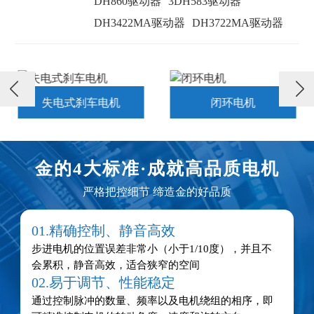
DH860驱动器
3DH583驱动器
DH3422MA驱动器
DH3722MA驱动器

失电式刹车电机
闭环电机
金的4大标准·
成就高品质电机
严格把控细节 缔造金的好品质
01.精确控制、静音高效
步进电机的位置误差非常小（小于1/10度），并且不
会累积，静音高效，适合狭窄的空间
02.易于调节、性能稳定
通过控制脉冲的数量、频率以及电机绕组的相序，即