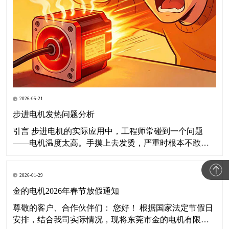
2026-05-21
步进电机发热问题分析
引言 步进电机的实际应用中，工程师常碰到一个问题
——电机温度太高。手摸上去发烫，严重时根本不敢
碰。这篇文章聊聊步进电机为什么发热、温度高了有什
么后果，以及怎么解决。 一、步进电机发热的原因分析
2026-01-29
所谓"电机发烫"，说白了就是运行温度明显超出正常范
围。要讲清楚这个事，得从热平衡说起。 1.1
金的电机2026年春节放假通知
尊敬的客户、合作伙伴们： 您好！ 根据国家法定节假日
安排，结合我司实际情况，现将东莞市金的电机有限公