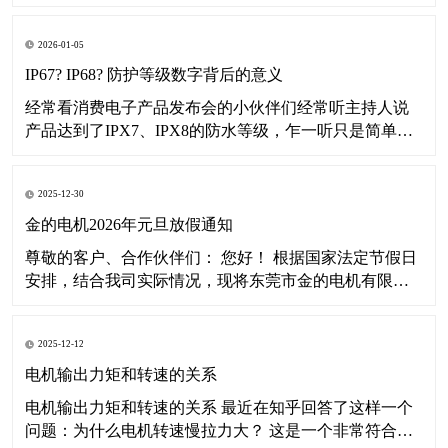
司2026年春节假期安排通知如下： 一、放假时间 2026年
2月7日（农历十二月二十日星期六）至2月23日（农历正
2026-01-05
月初七星期一）放假，共17天。 2026年2月24日（农历正
月初八星期二
IP67? IP68? 防护等级数字背后的意义
经常看消费电子产品发布会的小伙伴们经常听主持人说
产品达到了IPX7、IPX8的防水等级，乍一听只是简单的
了解数字大点代表防水性能更好，那您有没有想过这数
字背后到底代表着什么意思呢？本文将带您深入了解IP等
2025-12-30
级。 其实啊这个IP等级并不单指防水等级，而是“外壳防
护等级”。IP是Ingress Pr
金的电机2026年元旦放假通知
尊敬的客户、合作伙伴们： 您好！ 根据国家法定节假日
安排，结合我司实际情况，现将东莞市金的电机有限公
司2026年元旦假期安排通知如下： 一、放假时间 2026年
1月1日（星期四）至1月3日（星期六）放假，共3天。
2025-12-12
2026年1月4日（星期日）起正常恢复办公及运营。 二、
温馨提示
电机输出力矩和转速的关系
电机输出力矩和转速的关系 最近在知乎回答了这样一个
问题：为什么电机转速慢拉力大？ 这是一个非常符合直