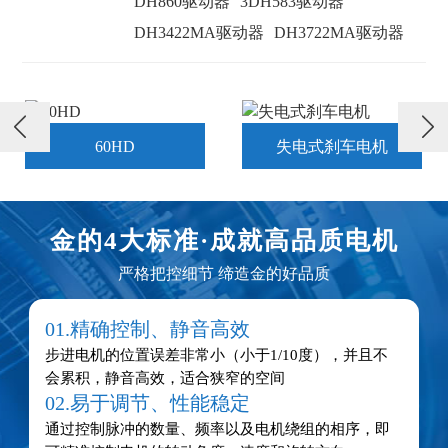
DH860驱动器
3DH583驱动器
DH3422MA驱动器
DH3722MA驱动器

失电式刹车电机
闭环电机
金的4大标准·
成就高品质电机
严格把控细节 缔造金的好品质
01.精确控制、静音高效
步进电机的位置误差非常小（小于1/10度），并且不
会累积，静音高效，适合狭窄的空间
02.易于调节、性能稳定
通过控制脉冲的数量、频率以及电机绕组的相序，即