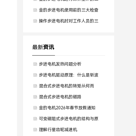
大方面
金的步进电机使用前的三大检查
工作
操作步进电机时对工作人员的三
大要求
最新
资讯
步进电机发热问题分析
步进电机驱动原理：什么是斩波
恒流控制
混合式步进电机的转矩从何而
来？——电磁、磁阻与齿槽转矩
混合式步进电机的磁路
解析
金的电机2026年春节放假通知
可变磁阻式步进电机的结构与原
理
理解行星齿轮减速机