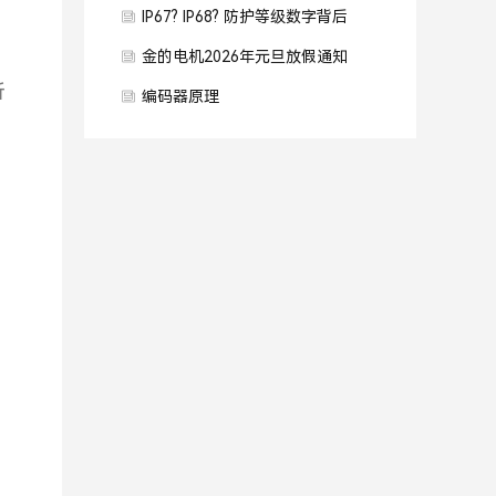
IP67? IP68? 防护等级数字背后
的意义
金的电机2026年元旦放假通知
。
所
编码器原理